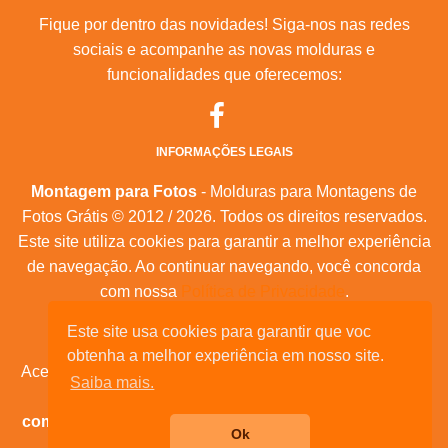
Fique por dentro das novidades! Siga-nos nas redes
sociais e acompanhe as novas molduras e
funcionalidades que oferecemos:
INFORMAÇÕES LEGAIS
Montagem para Fotos
- Molduras para Montagens de
Fotos Grátis © 2012 / 2026. Todos os direitos reservados.
Este site utiliza cookies para garantir a melhor experiência
de navegação. Ao continuar navegando, você concorda
com nossa
Política de Privacidade
.
Mapa do Site
|
Feeds RSS
|
Sobre Nós
Este site usa cookies para garantir que voc
obtenha a melhor experiência em nosso site.
Acesse nossas molduras para:
calendários, convites de
Saiba mais.
aniversário, dia das mães, feliz natal, datas
comemorativas, e muita outras datas comemorativas!
Ok