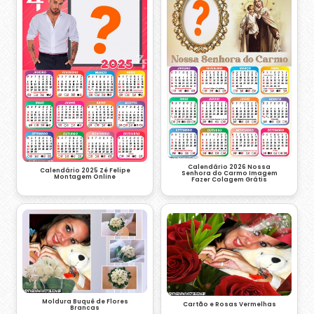
Calendário 2026 Nossa
Calendário 2025 Zé Felipe
Senhora do Carmo Imagem
Montagem Online
Fazer Colagem Grátis
Moldura Buquê de Flores
Cartão e Rosas Vermelhas
Brancas