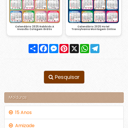
Calendário 2025 Rabbids A
Calendário 2025 Hotel
Invasão Colagem Grátis
Transylvania Montagem Online
Compartilhar
Facebook
Messenger
Pinterest
X
WhatsApp
Telegram
Pesquisar
Molduras
15 Anos
Amizade