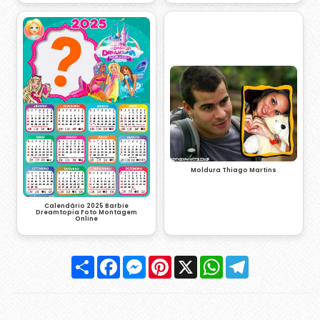
Moldura Thiago Martins
Calendário 2025 Barbie
Dreamtopia Foto Montagem
Online
Compartilhar
Facebook
Messenger
Pinterest
X
WhatsApp
Telegram