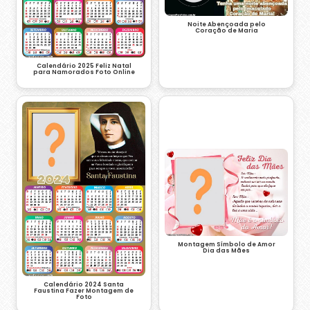
Noite Abençoada pelo
Coração de Maria
Calendário 2025 Feliz Natal
para Namorados Foto Online
Montagem Símbolo de Amor
Dia das Mães
Calendário 2024 Santa
Faustina Fazer Montagem de
Foto