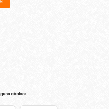
el
gens abaixo: