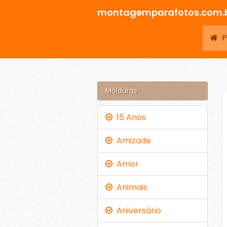
montagemparafotos.com.
Pá
Molduras
15 Anos
Amizade
Amor
Animais
Aniversário