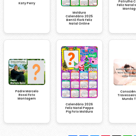
Patrulha 
Katy Perry
Feliz Natal 
Monta
Moldura
Calendário 2025
Bentô Flork Feliz
Natal Online
Padre Marcelo
Consciên
Rossi Foto
Travesseir
Montagem
Mundo 
Calendário 2026
Feliz Natal Peppa
Pig Foto Moldura