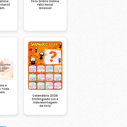
Canina
Foto Grátis Online
Infantil
Feliz Natal
gem
Girassol
cia e
o Todo
Tem
Calendário 2026
Smilinguido Luz e
Vida Montagem
de Foto