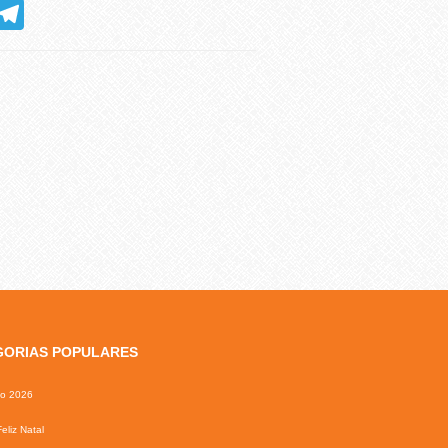
hatsApp
Telegram
GORIAS POPULARES
io 2026
eliz Natal