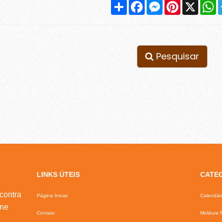
Compartilhar
Facebook
Messenger
Pinterest
X
W
Pesquisar
LINKS ÚTEIS
CATE
contra
Página Inicial
Calendár
ine
Contato
Moldura F