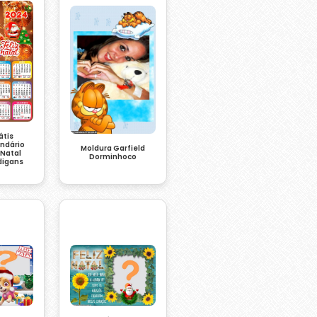
átis
endário
Moldura Garfield
 Natal
Dorminhoco
digans