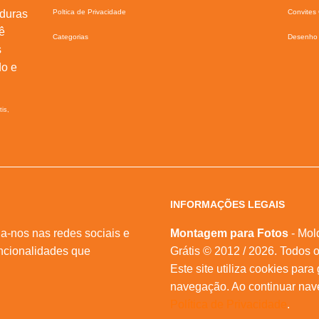
lduras
Poltica de Privacidade
Convites 
ê
Categorias
Desenho 
s
do e
tis,
INFORMAÇÕES LEGAIS
a-nos nas redes sociais e
Montagem para Fotos
- Mol
ncionalidades que
Grátis © 2012 / 2026. Todos o
Este site utiliza cookies para
navegação. Ao continuar na
Política de Privacidade
.