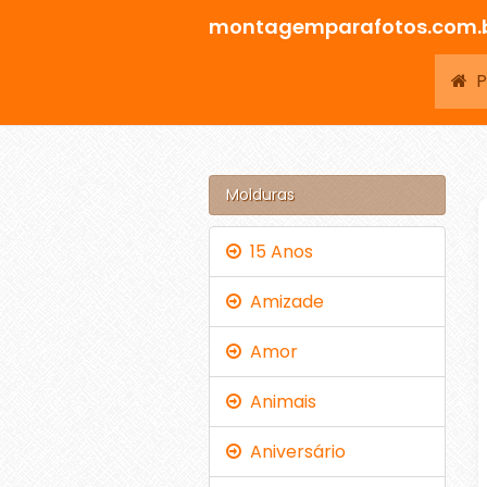
montagemparafotos.com.
Pá
Molduras
15 Anos
Amizade
Amor
Animais
Aniversário