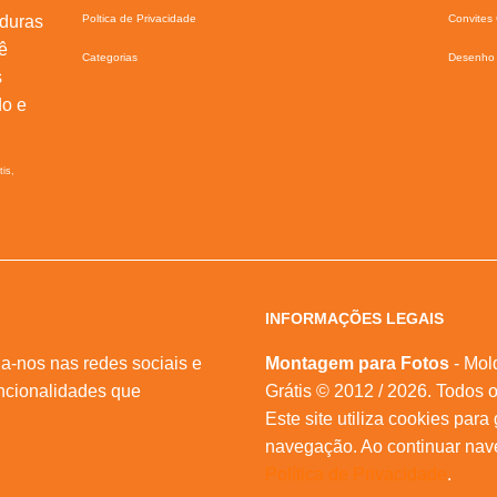
lduras
Poltica de Privacidade
Convites 
ê
Categorias
Desenho 
s
do e
tis,
INFORMAÇÕES LEGAIS
a-nos nas redes sociais e
Montagem para Fotos
- Mol
ncionalidades que
Grátis © 2012 / 2026. Todos o
Este site utiliza cookies para
navegação. Ao continuar na
Política de Privacidade
.