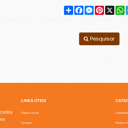
Compartilhar
Facebook
Messenger
Pinterest
X
W
Pesquisar
LINKS ÚTEIS
CATE
contra
Página Inicial
Calendár
ine
Contato
Moldura F