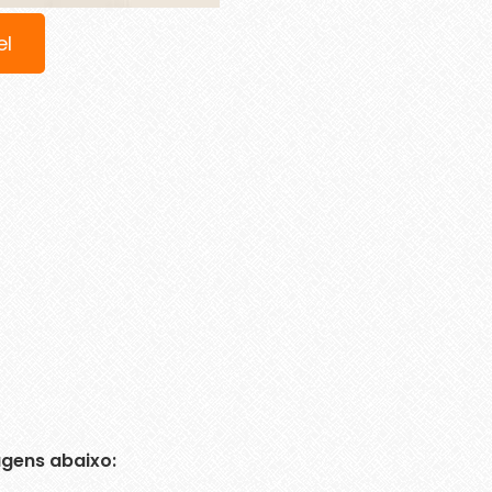
el
gens abaixo: