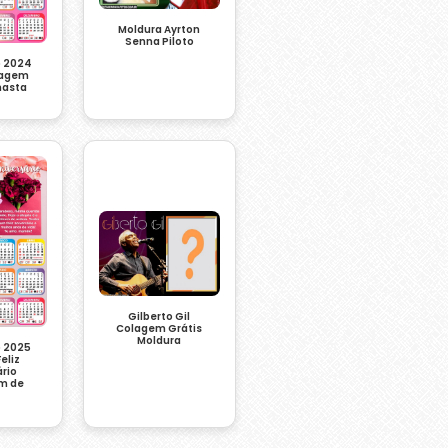
Moldura Ayrton
Senna Piloto
o 2024
tagem
nasta
Gilberto Gil
Colagem Grátis
Moldura
o 2025
eliz
ário
m de