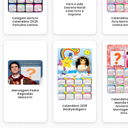
Pets A vida
Secreta Natal
Colar Foto e
Imprimir
Colagem de Foto
Calendári
Calendário 2025
Foto Mon
Patrulha Canina
Online Gi
Mensagem Padre
Reginaldo
Manzotti
Calendári
Mamãe F
Calendário 2018
Anivers
Backyardigans
Montage
Foto