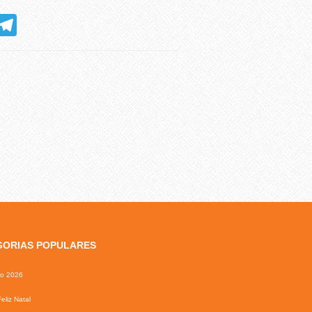
hatsApp
Telegram
GORIAS POPULARES
io 2026
eliz Natal