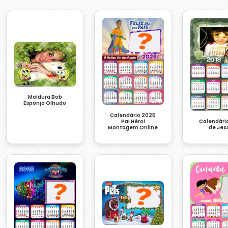
Moldura Bob
Esponja Olhudo
Calendário 2025
Calendári
Pai Héroi
de Jes
Montagem Online