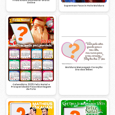
Frida Khalo Emoldurar Grátis
Online
Superman Face in Hole Moldura
Moldura Mensagem Coração
Dia das Mães
Calendário 2025 Feliz Natal e
Prosperidade Frase Montagem
de Foto