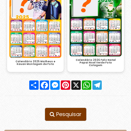
Calendário 2026 Feliz Natal
Calendário 2025 Matheus e
Papai Noel Verde Foto
Kauan Montagem de Foto
Colagem
Compartilhar
Facebook
Messenger
Pinterest
X
WhatsApp
Telegram
Pesquisar