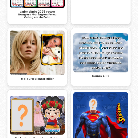
Calendário 2025 Power
Rangers Morfagem Feroz
Colagem de Foto
Isaías 41:10
Moldura Sienna Miller