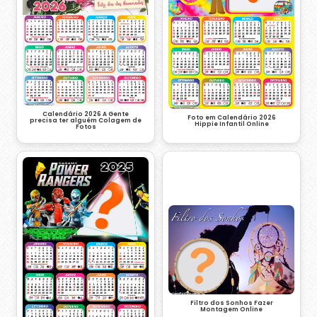
Calendário 2026 A Gente
Foto em Calendário 2026
precisa ter alguém Colagem de
Hippie Infantil Online
Fotos
Filtro dos Sonhos Fazer
Montagem Online