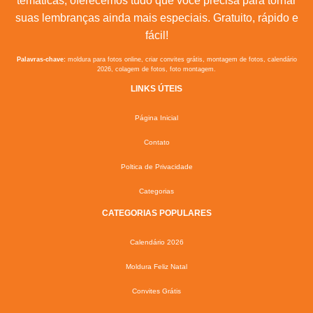
temáticas, oferecemos tudo que você precisa para tornar
suas lembranças ainda mais especiais. Gratuito, rápido e
fácil!
Palavras-chave:
moldura para fotos online, criar convites grátis, montagem de fotos, calendário
2026, colagem de fotos, foto montagem.
LINKS ÚTEIS
Página Inicial
Contato
Poltica de Privacidade
Categorias
CATEGORIAS POPULARES
Calendário 2026
Moldura Feliz Natal
Convites Grátis