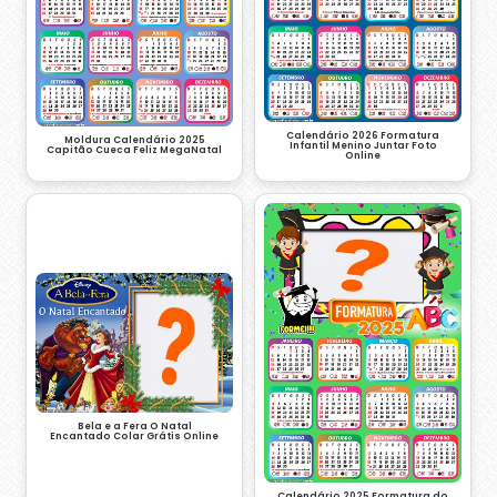
Calendário 2026 Formatura
Moldura Calendário 2025
Infantil Menino Juntar Foto
Capitão Cueca Feliz MegaNatal
Online
Bela e a Fera O Natal
Encantado Colar Grátis Online
Calendário 2025 Formatura do