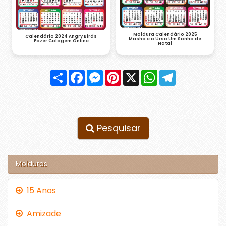
Moldura Calendário 2025
Calendário 2024 Angry Birds
Masha e o Urso Um Sonho de
Fazer Colagem Online
Natal
Compartilhar
Facebook
Messenger
Pinterest
X
WhatsApp
Telegram
Pesquisar
Molduras
15 Anos
Amizade