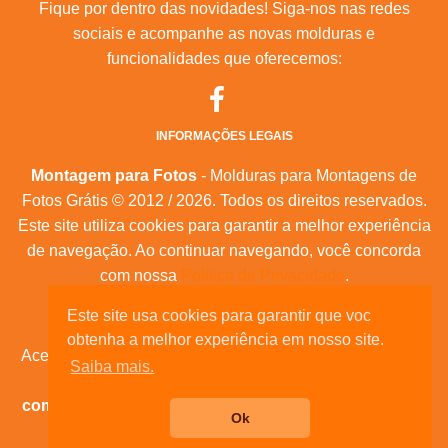
Fique por dentro das novidades! Siga-nos nas redes
sociais e acompanhe as novas molduras e
funcionalidades que oferecemos:
INFORMAÇÕES LEGAIS
Montagem para Fotos
- Molduras para Montagens de
Fotos Grátis © 2012 / 2026. Todos os direitos reservados.
Este site utiliza cookies para garantir a melhor experiência
de navegação. Ao continuar navegando, você concorda
com nossa
Política de Privacidade
.
Mapa do Site
|
Feeds RSS
|
Sobre Nós
Este site usa cookies para garantir que voc
obtenha a melhor experiência em nosso site.
Acesse nossas molduras para:
calendários, convites de
Saiba mais.
aniversário, dia das mães, feliz natal, datas
comemorativas, e muita outras datas comemorativas!
Ok