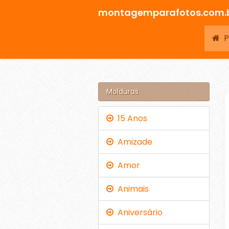
montagemparafotos.com.
Pá
Molduras
15 Anos
Amizade
Amor
Animais
Aniversário