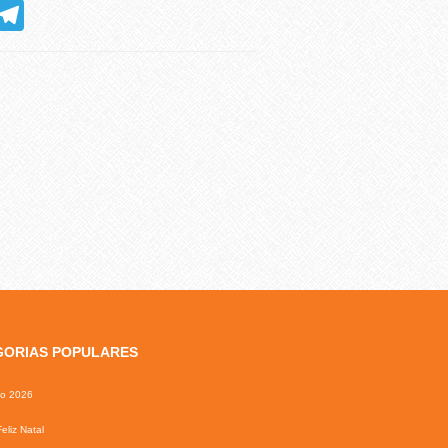
hatsApp
Telegram
GORIAS POPULARES
io 2026
eliz Natal