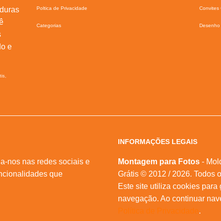
lduras
Poltica de Privacidade
Convites 
ê
Categorias
Desenho 
s
do e
tis,
INFORMAÇÕES LEGAIS
a-nos nas redes sociais e
Montagem para Fotos
- Mol
ncionalidades que
Grátis © 2012 / 2026. Todos o
Este site utiliza cookies para
navegação. Ao continuar na
Política de Privacidade
.