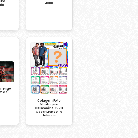
uro
João
edo
amengo
m de
Colagem Foto
Montagem
Calendário 2024
Cesar Menotti e
Fabiano