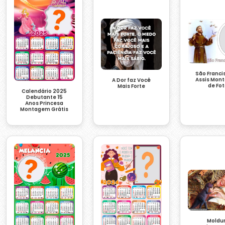
São Franci
Assis Mon
A Dor faz Você
de Fo
Mais Forte
Calendário 2025
Debutante 15
Anos Princesa
Montagem Grátis
Moldu