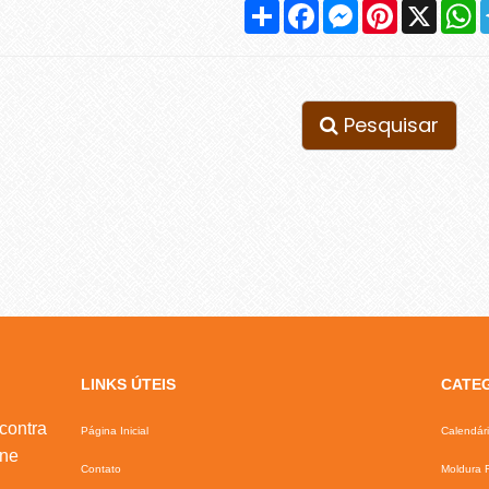
Compartilhar
Facebook
Messenger
Pinterest
X
W
Pesquisar
LINKS ÚTEIS
CATE
contra
Página Inicial
Calendár
ine
Contato
Moldura F