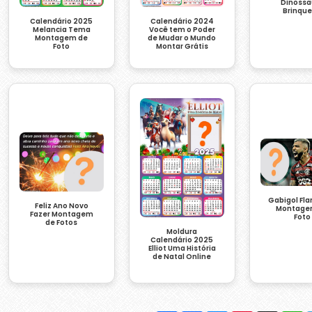
Dinossa
Brinqu
Calendário 2024
Calendário 2025
Você tem o Poder
Melancia Tema
de Mudar o Mundo
Montagem de
Montar Grátis
Foto
Gabigol Fl
Feliz Ano Novo
Montage
Fazer Montagem
Foto
de Fotos
Moldura
Calendário 2025
Elliot Uma História
de Natal Online