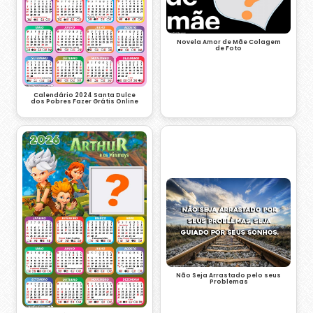
Novela Amor de Mãe Colagem
de Foto
Calendário 2024 Santa Dulce
dos Pobres Fazer Grátis Online
Não Seja Arrastado pelo seus
Problemas