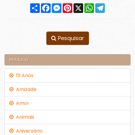
Compartilhar
Facebook
Messenger
Pinterest
X
WhatsApp
Telegram
Pesquisar
Molduras
15 Anos
Amizade
Amor
Animais
Aniversário