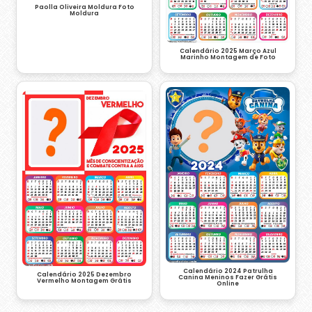
Paolla Oliveira Moldura Foto
Moldura
Calendário 2025 Março Azul
Marinho Montagem de Foto
Calendário 2024 Patrulha
Calendário 2025 Dezembro
Canina Meninos Fazer Grátis
Vermelho Montagem Grátis
Online