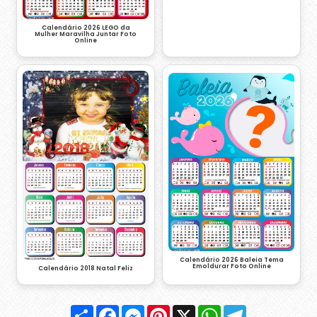
Calendário 2026 LEGO da
Mulher Maravilha Juntar Foto
Online
Calendário 2026 Baleia Tema
Emoldurar Foto Online
Calendário 2018 Natal Feliz
Compartilhar
Facebook
Messenger
Pinterest
X
WhatsApp
Telegram