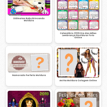
Dálmatas Baby Brincando
Moldura
Calendário 2026 Dia das Mães
Lembrança Emoldurar Foto
Online
Namorado Perfeito Moldura
Anitta Moldura Colagem Online