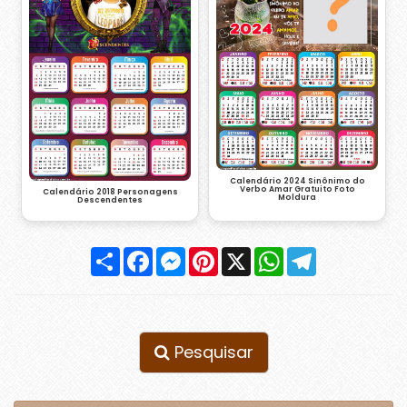
Calendário 2024 Sinônimo do
Verbo Amar Gratuito Foto
Calendário 2018 Personagens
Moldura
Descendentes
Compartilhar
Facebook
Messenger
Pinterest
X
WhatsApp
Telegram
Pesquisar