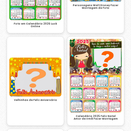
Personagens Walt Disney Fazer
Montagem de Foto
Foto em Calendário 2026 Luck
Online
Velhinhas de Feliz Aniversário
Calendário 2025 Feliz Natal
Amor de Irmã Fazer Montagem