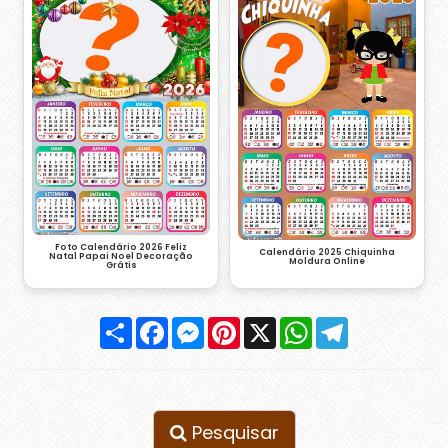
Foto Calendário 2026 Feliz
Calendário 2025 Chiquinha
Natal Papai Noel Decoração
Moldura Online
Grátis
Compartilhar
Facebook
Messenger
Pinterest
X
WhatsApp
Telegram
Pesquisar