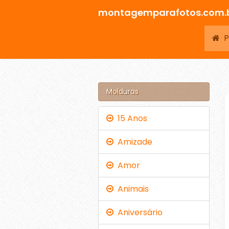
montagemparafotos.com.
Pá
Molduras
15 Anos
Amizade
Amor
Animais
Aniversário