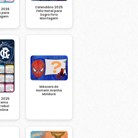
Calendário 2025
o 2026
Feliz Natal para
k para
Sogro Foto
tagem
Montagem
Máscara do
Homem Aranha
Moldura
o 2025
 Remo
utebol
nline