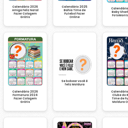
Calendário 2026
Calendário 2025
Calendári
Amiga Feliz Natal
Bahia Time de
Baby Shar
Fazer Colagem
Futebol Fazer
FotoMon
Grátis
Online
Se bobear você é
feliz Moldura
Calendário 2026
Calendári
Formatura 2024
Clube do
Fazer Colagem
Time de F
Grátis
Moldura O