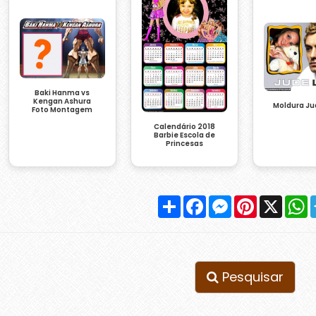
Baki Hanma vs
Kengan Ashura
Moldura Ju
Foto Montagem
Calendário 2018
Barbie Escola de
Princesas
Compartilhar
Facebook
Messenger
Pinterest
X
W
Pesquisar