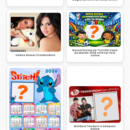
Nossa Escola na Torcida Copa
do Mundo 2026 colocar foto
Selena Gomez FotoMoldura
online
Moldura Teodoro e Sampaio
Online