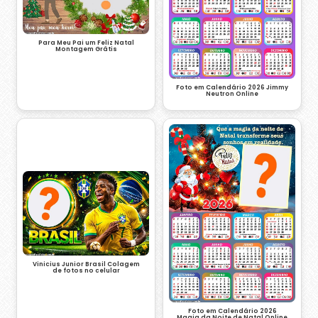
Para Meu Pai um Feliz Natal
Montagem Grátis
Foto em Calendário 2026 Jimmy
Neutron Online
Vinicius Junior Brasil Colagem
de fotos no celular
Foto em Calendário 2026
Magia da Noite de Natal Online