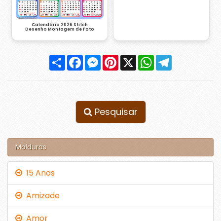
Calendário 2026 Stitch
Desenho Montagem de Foto
Compartilhar
Facebook
Messenger
Pinterest
X
WhatsApp
Telegram
Pesquisar
Molduras
15 Anos
Amizade
Amor