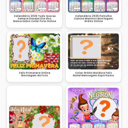
Calendário 2026 Tudo Que eu
Calendário 2025 Patrulha
Sempre Desejei Dia dos
Canina Meninos Montagem
Namorados Colar Foto Online
Grátis Online
Feliz Primavera Online
Colar Grátis Moldura Feliz
Montagem de Foto
Natal Mensagem Espiritismo