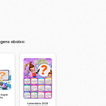
gens abaixo:
 Super
rls
Calendário 2025