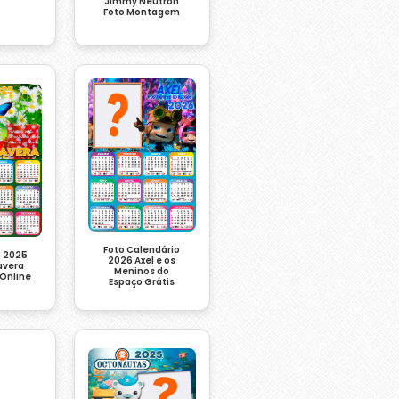
Jimmy Neutron
Foto Montagem
Foto Calendário
o 2025
2026 Axel e os
avera
Meninos do
Online
Espaço Grátis