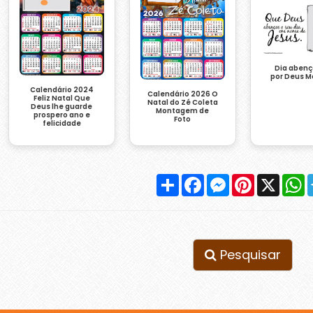
Dia aben
por Deus M
Calendário 2024
Calendário 2026 O
Feliz Natal Que
Natal do Zé Coleta
Deus lhe guarde
Montagem de
prospero ano e
Foto
felicidade
Compartilhar
Facebook
Messenger
Pinterest
X
W
Pesquisar