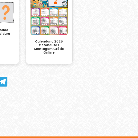
çoado
oldura
Calendário 2025
Octonautas
Montagem Grátis
Online
hatsApp
Telegram