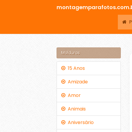
montagemparafotos.com.
Pá
Molduras
15 Anos
Amizade
Amor
Animais
Aniversário