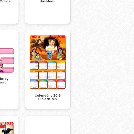
Online
das Mámi
Mickey
para
s
Calendário 2018
Lilo e Stitch