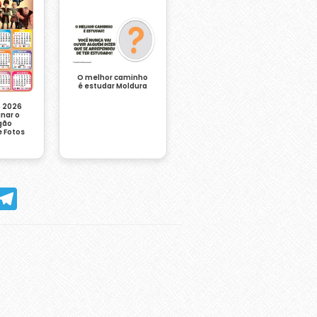
O melhor caminho
é estudar Moldura
o 2026
nar o
gão
 Fotos
hatsApp
Telegram