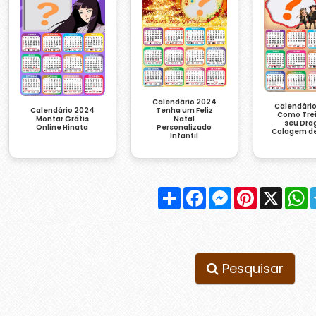
Calendário 2024
Calendári
Calendário 2024
Tenha um Feliz
Como Trei
Montar Grátis
Natal
seu Dra
Online Hinata
Personalizado
Colagem de
Infantil
Compartilhar
Facebook
Messenger
Pinterest
X
W
Pesquisar