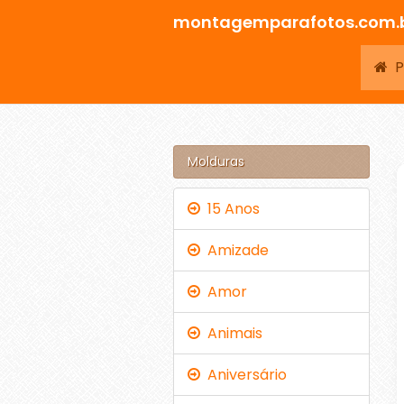
montagemparafotos.com.
Pá
Molduras
15 Anos
Amizade
Amor
Animais
Aniversário