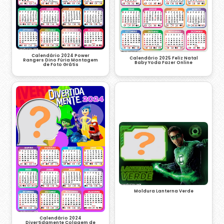
Calendário 2024 Power
Calendário 2025 Feliz Natal
Rangers Dino Fúria Montagem
Baby Yoda Fazer Online
de Foto Grátis
Moldura Lanterna Verde
Calendário 2024
Divertidamente Colagem de