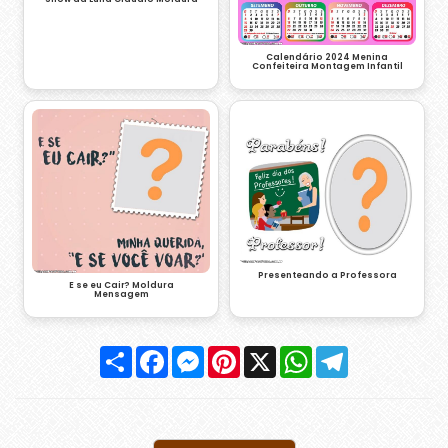
Calendário 2024 Menina
Confeiteira Montagem Infantil
Presenteando a Professora
E se eu Cair? Moldura
Mensagem
Compartilhar
Facebook
Messenger
Pinterest
X
WhatsApp
Telegram