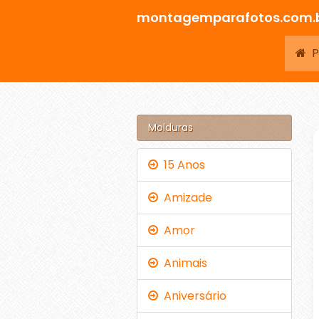
montagemparafotos.com.
Pá
Molduras
15 Anos
Amizade
Amor
Animais
Aniversário