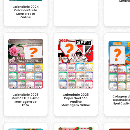
Menin
Calendário 2024
Calcinha Preta
Montar Foto
Online
Calendário 2025
Calendário 2025
Colagem d
Mamãe Eu te Amo
Papai Noel São
Calendári
Montagem de
Paulino
Epa! Cadê
Foto
Montagem Online