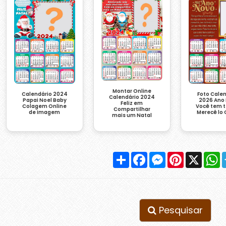
Montar Online
Calendário 2024
Foto Cale
Calendário 2024
Papai Noel Baby
2026 Ano
Feliz em
Colagem Online
Você tem 
Compartilhar
de Imagem
Merecê lo 
mais um Natal
Compartilhar
Facebook
Messenger
Pinterest
X
W
Pesquisar