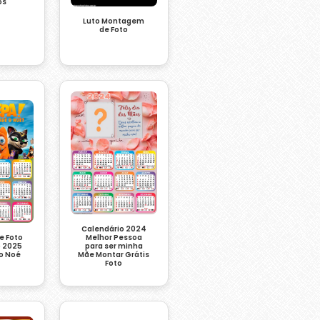
os
Luto Montagem
de Foto
Calendário 2024
e Foto
Melhor Pessoa
o 2025
para ser minha
 o Noé
Mãe Montar Grátis
Foto