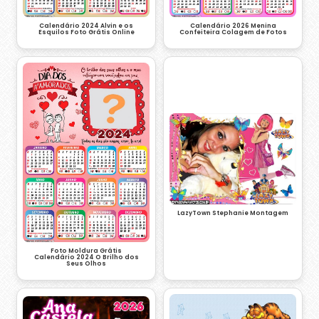
Calendário 2024 Alvin e os
Calendário 2026 Menina
Esquilos Foto Grátis Online
Confeiteira Colagem de Fotos
LazyTown Stephanie Montagem
Foto Moldura Grátis
Calendário 2024 O Brilho dos
Seus Olhos