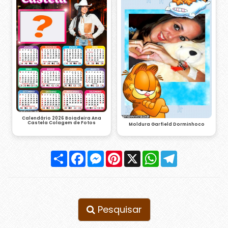
Calendário 2026 Boiadeira Ana
Castela Colagem de Fotos
Moldura Garfield Dorminhoco
Compartilhar
Facebook
Messenger
Pinterest
X
WhatsApp
Telegram
Pesquisar