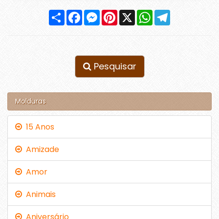
Compartilhar
Facebook
Messenger
Pinterest
X
WhatsApp
Telegram
Pesquisar
Molduras
15 Anos
Amizade
Amor
Animais
Aniversário