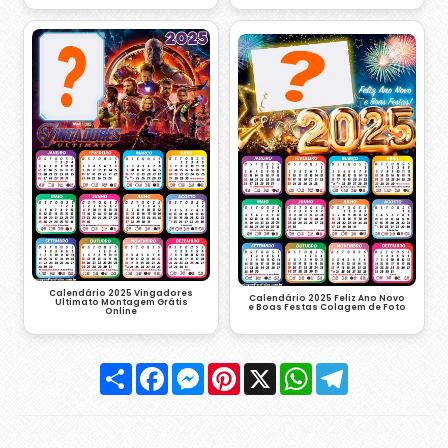
Calendário 2025 Vingadores
Calendário 2025 Feliz Ano Novo
Ultimato Montagem Grátis
e Boas Festas Colagem de Foto
Online
Compartilhar
Facebook
Messenger
Pinterest
X
WhatsApp
Telegram