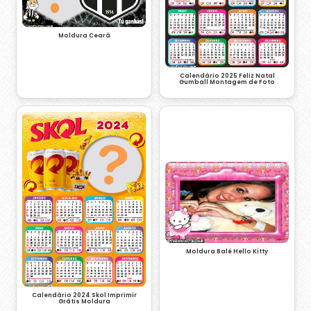
Moldura Ceará
Calendário 2025 Feliz Natal
Gumball Montagem de Foto
Moldura Balé Hello Kitty
Calendário 2024 Skol Imprimir
Grátis Moldura