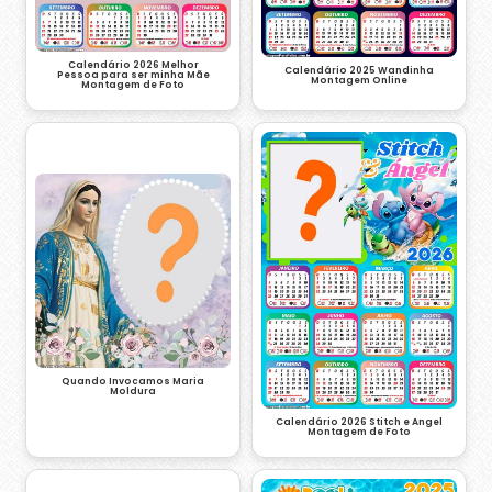
Calendário 2026 Melhor
Calendário 2025 Wandinha
Pessoa para ser minha Mãe
Montagem Online
Montagem de Foto
Quando Invocamos Maria
Moldura
Calendário 2026 Stitch e Angel
Montagem de Foto