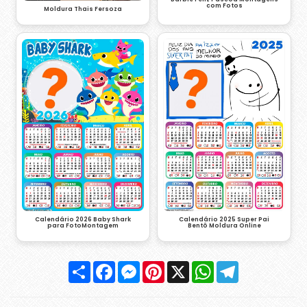
com Fotos
Moldura Thais Fersoza
Calendário 2026 Baby Shark
Calendário 2025 Super Pai
para FotoMontagem
Bentô Moldura Online
Compartilhar
Facebook
Messenger
Pinterest
X
WhatsApp
Telegram