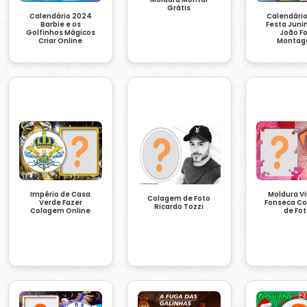
Grátis
Calendário 2024
Calendári
Barbie e os
Festa Juni
Golfinhos Mágicos
João F
Criar Online
Monta
Império de Casa
Moldura Vi
Colagem de Foto
Verde Fazer
Fonseca C
Ricardo Tozzi
Colagem Online
de Fo