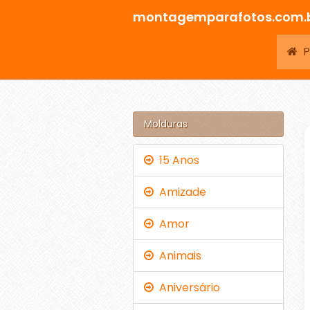
montagemparafotos.com.
Pá
Molduras
15 Anos
Amizade
Amor
Animais
Aniversário