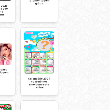
fotomontagem
grátis
o 2025
na São
oto
gem
rginia
olagem
to
Calendário 2024
Passarinhos
Emoldurar Foto
Online