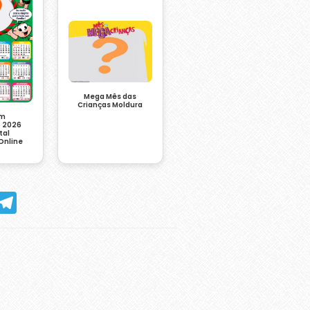
Mega Mês das
Crianças Moldura
em
o 2026
tal
Online
hatsApp
Telegram