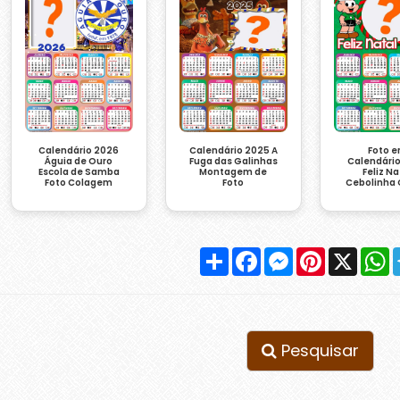
Calendário 2026
Foto 
Calendário 2025 A
Águia de Ouro
Calendári
Fuga das Galinhas
Escola de Samba
Feliz Na
Montagem de
Foto Colagem
Cebolinha 
Foto
Compartilhar
Facebook
Messenger
Pinterest
X
W
Pesquisar