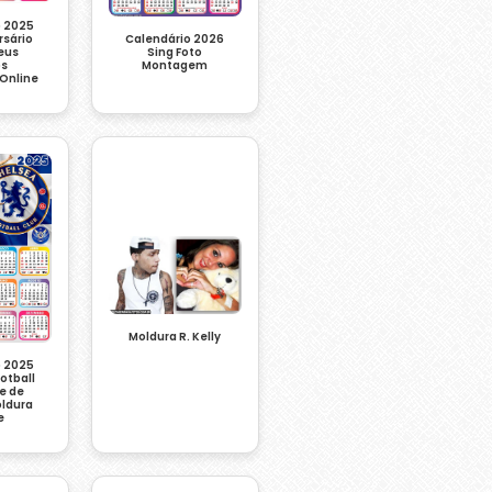
o 2025
Calendário 2026
rsário
Sing Foto
eus
Montagem
s
Online
Moldura R. Kelly
o 2025
otball
e de
oldura
e