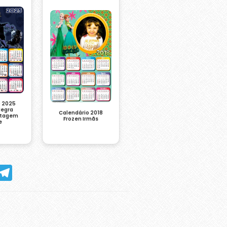
o 2025
Negra
Calendário 2018
ntagem
Frozen Irmãs
e
hatsApp
Telegram