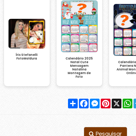
Íris Stefanelli
FotoMoldura
Calendário 2025
Natal Cute
Calendári
Mensagem
Pantera 
Natalina
Animal Mo
Montagem de
Onlin
Foto
Compartilhar
Facebook
Messenger
Pinterest
X
W
Pesquisar