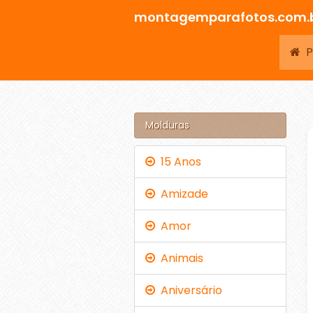
montagemparafotos.com.
Pá
Molduras
15 Anos
Amizade
Amor
Animais
Aniversário