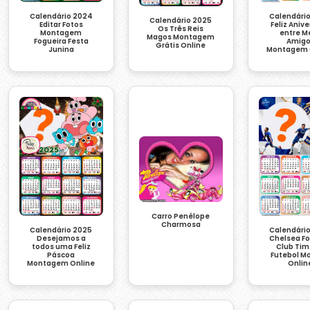
Calendário 2024
Calendári
Calendário 2025
Editar Fotos
Feliz Anive
Os Três Reis
Montagem
entre M
Magos Montagem
Fogueira Festa
Amigo
Grátis Online
Junina
Montagem 
Carro Penélope
Charmosa
Calendário 2025
Calendári
Desejamos a
Chelsea Fo
todos uma Feliz
Club Tim
Páscoa
Futebol M
Montagem Online
Onlin