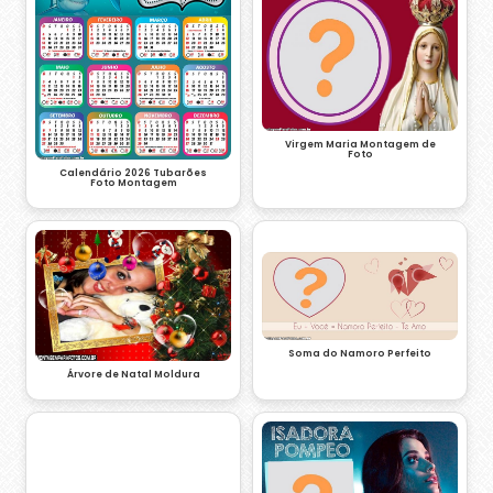
Virgem Maria Montagem de
Foto
Calendário 2026 Tubarões
Foto Montagem
Soma do Namoro Perfeito
Árvore de Natal Moldura