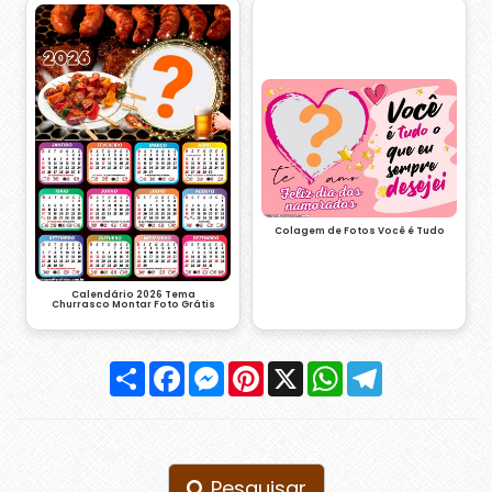
Colagem de Fotos Você é Tudo
Calendário 2026 Tema
Churrasco Montar Foto Grátis
Compartilhar
Facebook
Messenger
Pinterest
X
WhatsApp
Telegram
Pesquisar