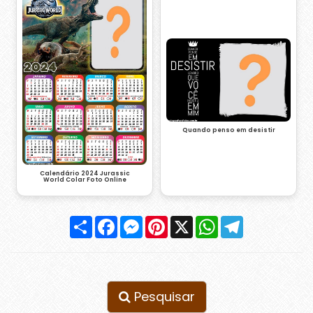
Quando penso em desistir
Calendário 2024 Jurassic
World Colar Foto Online
Compartilhar
Facebook
Messenger
Pinterest
X
WhatsApp
Telegram
Pesquisar