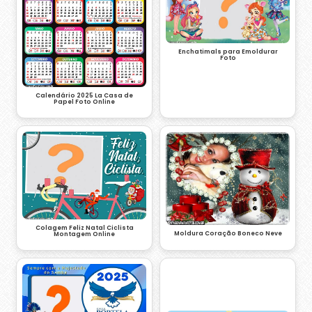
Enchatimals para Emoldurar
Foto
Calendário 2025 La Casa de
Papel Foto Online
Colagem Feliz Natal Ciclista
Moldura Coração Boneco Neve
Montagem Online