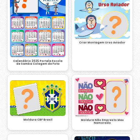
Criar Montagem Urso Aviador
Calendário 2025 Portela Escola
de Samba Colagem de Foto
Moldura CBF Brasil
Moldura Não Empresto Meu
Namorado