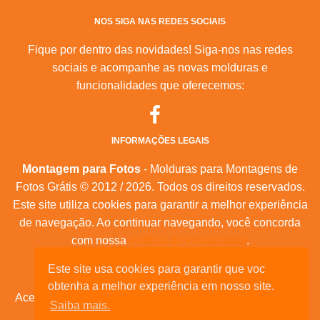
NOS SIGA NAS REDES SOCIAIS
Fique por dentro das novidades! Siga-nos nas redes
sociais e acompanhe as novas molduras e
funcionalidades que oferecemos:
INFORMAÇÕES LEGAIS
Montagem para Fotos
- Molduras para Montagens de
Fotos Grátis © 2012 / 2026. Todos os direitos reservados.
Este site utiliza cookies para garantir a melhor experiência
de navegação. Ao continuar navegando, você concorda
com nossa
Política de Privacidade
.
Mapa do Site
|
Feeds RSS
|
Sobre Nós
Este site usa cookies para garantir que voc
obtenha a melhor experiência em nosso site.
Acesse nossas molduras para:
calendários, convites de
Saiba mais.
aniversário, dia das mães, feliz natal, datas