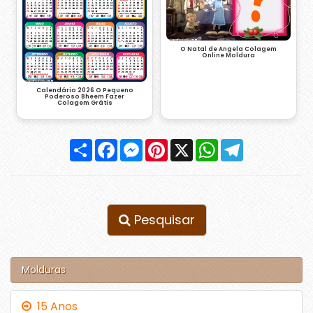
O Natal de Angela Colagem
Online Moldura
Calendário 2026 O Pequeno
Poderoso Bheem Fazer
Colagem Grátis
Compartilhar
Facebook
Messenger
Pinterest
X
WhatsApp
Telegram
Pesquisar
Molduras
15 Anos