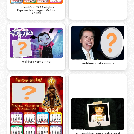
Calendário 2025 Mighty
Express Montagem Grátis
Online
Moldura Vampirina
Moldura Silvio Santos
FotoMoldura Deus Salve o Rei