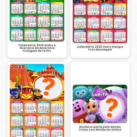
Calendário 2026 Ainbo A
Calendário 2026 Henry Danger
Guerreira da Amazônia
Foto Montagem
Colagem de Fotos
Moldura Lupita pelo Mundo
Fotos com Molduras Online