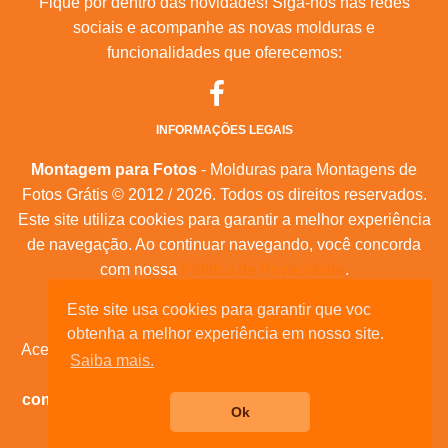
Fique por dentro das novidades! Siga-nos nas redes
sociais e acompanhe as novas molduras e
funcionalidades que oferecemos:
INFORMAÇÕES LEGAIS
Montagem para Fotos
- Molduras para Montagens de
Fotos Grátis © 2012 / 2026. Todos os direitos reservados.
Este site utiliza cookies para garantir a melhor experiência
de navegação. Ao continuar navegando, você concorda
com nossa
Política de Privacidade
.
Mapa do Site
|
Feeds RSS
|
Sobre Nós
Este site usa cookies para garantir que voc
obtenha a melhor experiência em nosso site.
Acesse nossas molduras para:
calendários, convites de
Saiba mais.
aniversário, dia das mães, feliz natal, datas
comemorativas, e muita outras datas comemorativas!
Ok