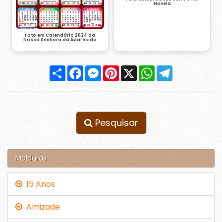
Novela
Foto em Calendário 2024 da
Nossa Senhora da Aparecida
Compartilhar
Facebook
Messenger
Pinterest
X
WhatsApp
Telegram
Pesquisar
Molduras
15 Anos
Amizade