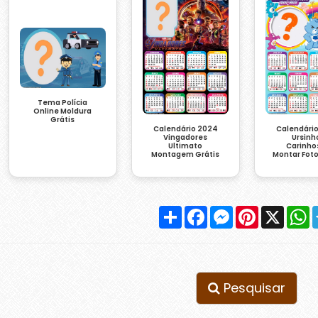
Tema Polícia
Online Moldura
Grátis
Calendário 2024
Calendári
Vingadores
Ursinh
Ultimato
Carinho
Montagem Grátis
Montar Foto
Compartilhar
Facebook
Messenger
Pinterest
X
W
Pesquisar