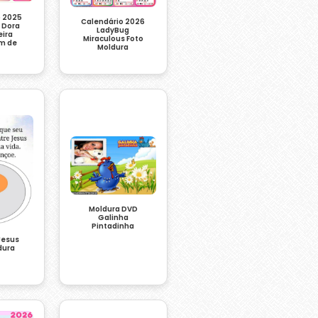
o 2025
Calendário 2026
l Dora
LadyBug
eira
Miraculous Foto
m de
Moldura
Moldura DVD
Galinha
Pintadinha
Jesus
dura