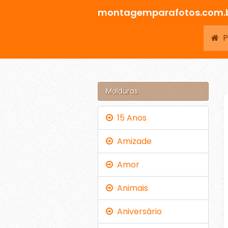
montagemparafotos.com.
Pá
Molduras
15 Anos
Amizade
Amor
Animais
Aniversário