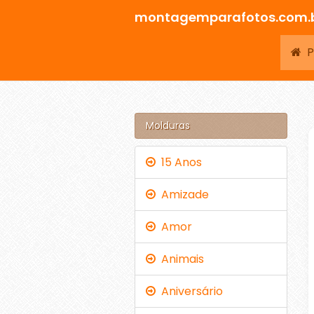
montagemparafotos.com.
Pá
Molduras
15 Anos
Amizade
Amor
Animais
Aniversário