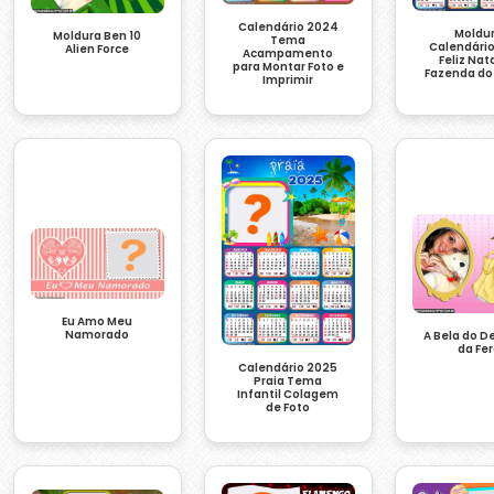
Calendário 2024
Moldu
Moldura Ben 10
Tema
Calendári
Alien Force
Acampamento
Feliz Nat
para Montar Foto e
Fazenda do
Imprimir
Eu Amo Meu
Namorado
A Bela do 
da Fe
Calendário 2025
Praia Tema
Infantil Colagem
de Foto