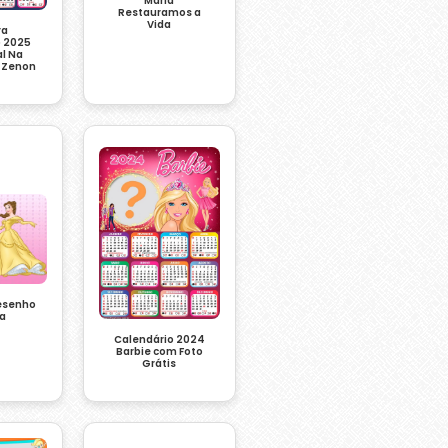
Maria
Restauramos a
Vida
ra
o 2025
al Na
 Zenon
Desenho
ra
Calendário 2024
Barbie com Foto
Grátis