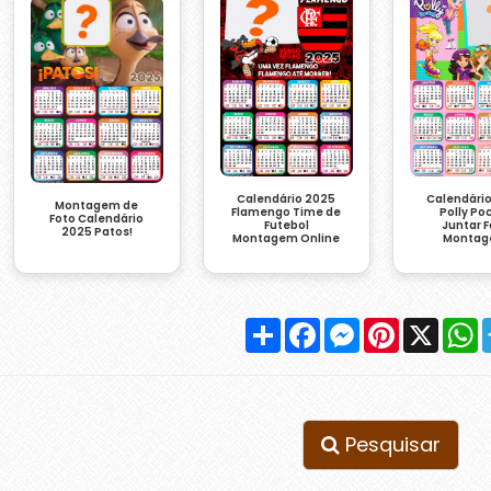
Calendári
Calendário 2025
Montagem de
Polly Po
Flamengo Time de
Foto Calendário
Juntar 
Futebol
2025 Patos!
Monta
Montagem Online
Compartilhar
Facebook
Messenger
Pinterest
X
W
Pesquisar