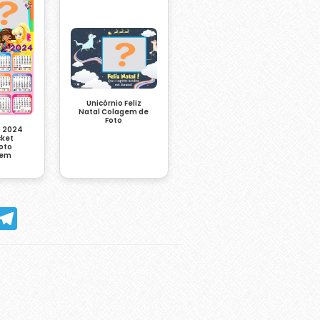
Unicórnio Feliz
Natal Colagem de
Foto
o 2024
cket
Foto
gem
hatsApp
Telegram