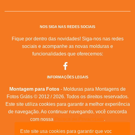
NOS SIGA NAS REDES SOCIAIS
Fique por dentro das novidades! Siga-nos nas redes
sociais e acompanhe as novas molduras e
funcionalidades que oferecemos:
INFORMAÇÕES LEGAIS
Montagem para Fotos
- Molduras para Montagens de
Fotos Grátis © 2012 / 2026. Todos os direitos reservados.
Este site utiliza cookies para garantir a melhor experiência
de navegação. Ao continuar navegando, você concorda
com nossa
Política de Privacidade
.
Este site usa cookies para garantir que voc
Mapa do Site
|
Feeds RSS
|
Sobre Nós