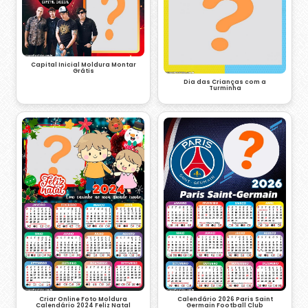
Capital Inicial Moldura Montar
Grátis
Dia das Crianças com a
Turminha
Criar Online Foto Moldura
Calendário 2026 Paris Saint
Calendário 2024 Feliz Natal
Germain Football Club