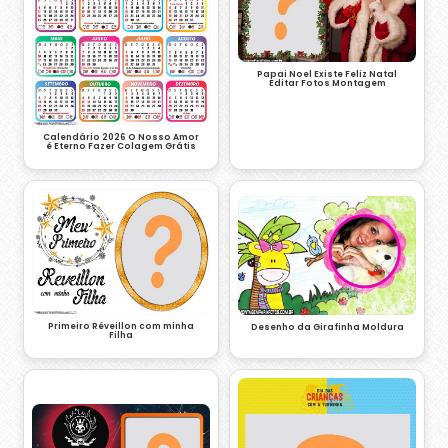
Papai Noel Existe Feliz Natal
Editar Fotos Montagem
Calendário 2026 O Nosso Amor
é Eterno Fazer Colagem Grátis
Primeiro Réveillon com minha
Desenho da Girafinha Moldura
Filha