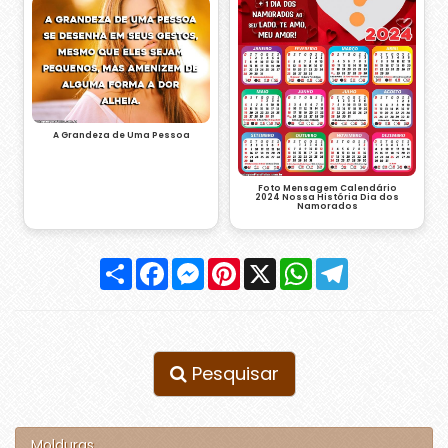
A Grandeza de Uma Pessoa
Foto Mensagem Calendário
2024 Nossa História Dia dos
Namorados
Compartilhar
Facebook
Messenger
Pinterest
X
WhatsApp
Telegram
Pesquisar
Molduras