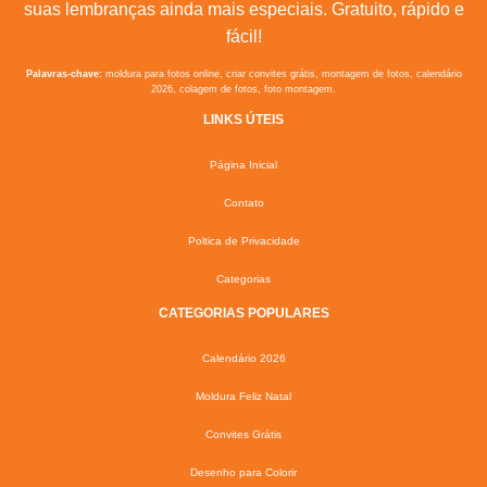
suas lembranças ainda mais especiais. Gratuito, rápido e
fácil!
Palavras-chave:
moldura para fotos online, criar convites grátis, montagem de fotos, calendário
2026, colagem de fotos, foto montagem.
LINKS ÚTEIS
Página Inicial
Contato
Poltica de Privacidade
Categorias
CATEGORIAS POPULARES
Calendário 2026
Moldura Feliz Natal
Convites Grátis
Desenho para Colorir