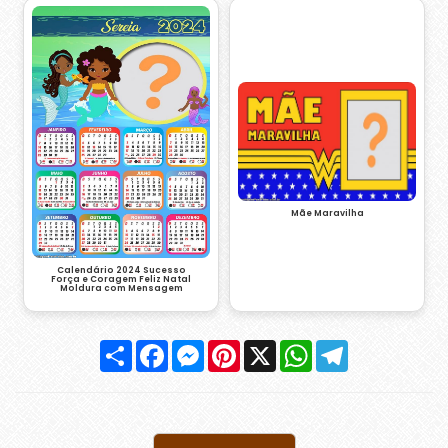
Mãe Maravilha
Calendário 2024 Sucesso
Força e Coragem Feliz Natal
Moldura com Mensagem
Compartilhar
Facebook
Messenger
Pinterest
X
WhatsApp
Telegram