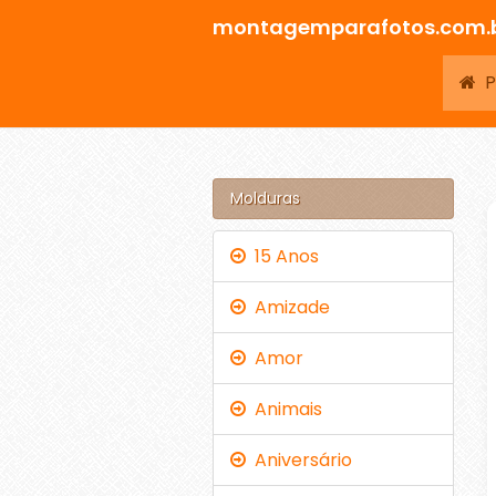
montagemparafotos.com.
Pá
Molduras
15 Anos
Amizade
Amor
Animais
Aniversário