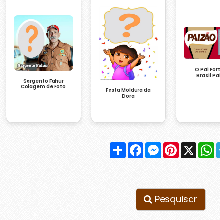
O Pai For
Brasil Pa
Sargento Fahur
Colagem de Foto
Festa Moldura da
Dora
Compartilhar
Facebook
Messenger
Pinterest
X
W
Pesquisar