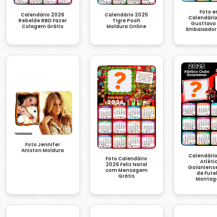
Foto 
Calendário 2026
Calendário 2025
Calendári
Rebelde RBD Fazer
Tigre Pooh
Gusttavo
Colagem Grátis
Moldura Online
Embaixador
Foto Jennifer
Aniston Moldura
Calendári
Foto Calendário
Atléti
2026 Feliz Natal
Goianiens
com Mensagem
de Fute
Grátis
Monta