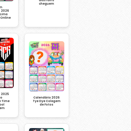
dias ruins
cheguem
em
o 2026
 Lima
 Online
o 2025
Calendário 2026
co
Tye Dye Colagem
e Time
de Fotos
bol
gem