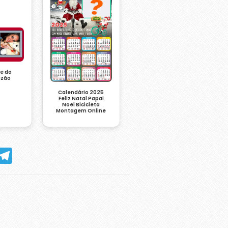
te do
izão
Calendário 2025
Feliz Natal Papai
Noel Bicicleta
Montagem Online
hatsApp
Telegram