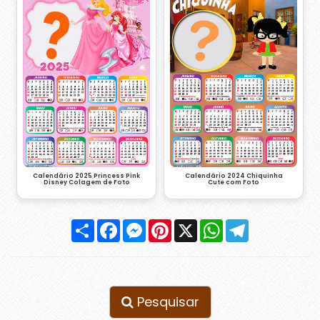
Calendário 2024 Chiquinha
Calendário 2025 Princess Pink
Cute com Foto
Disney Colagem de Foto
Compartilhar
Facebook
Messenger
Pinterest
X
WhatsApp
Telegram
Pesquisar