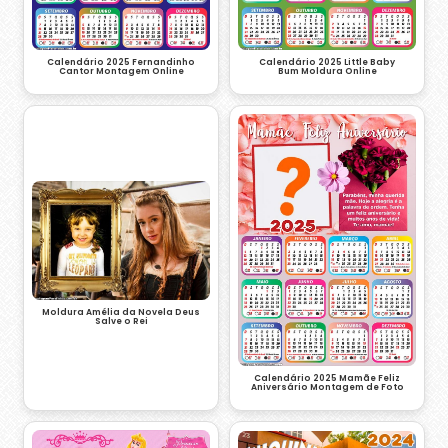
Calendário 2025 Fernandinho
Calendário 2025 Little Baby
Cantor Montagem Online
Bum Moldura Online
Moldura Amélia da Novela Deus
Salve o Rei
Calendário 2025 Mamãe Feliz
Aniversário Montagem de Foto