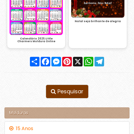
Natal seja brilhante de alegria
Calendário 2025 Little
Charmers Moldura Online
Compartilhar
Facebook
Messenger
Pinterest
X
WhatsApp
Telegram
Pesquisar
Molduras
15 Anos