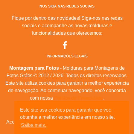
NOS SIGA NAS REDES SOCIAIS
Fique por dentro das novidades! Siga-nos nas redes
sociais e acompanhe as novas molduras e
funcionalidades que oferecemos:
INFORMAÇÕES LEGAIS
Montagem para Fotos
- Molduras para Montagens de
Fotos Grátis © 2012 / 2026. Todos os direitos reservados.
Este site utiliza cookies para garantir a melhor experiência
de navegação. Ao continuar navegando, você concorda
com nossa
Política de Privacidade
.
Mapa do Site
|
Feeds RSS
|
Sobre Nós
Este site usa cookies para garantir que voc
obtenha a melhor experiência em nosso site.
Acesse nossas molduras para:
calendários, convites de
Saiba mais.
aniversário, dia das mães, feliz natal, datas