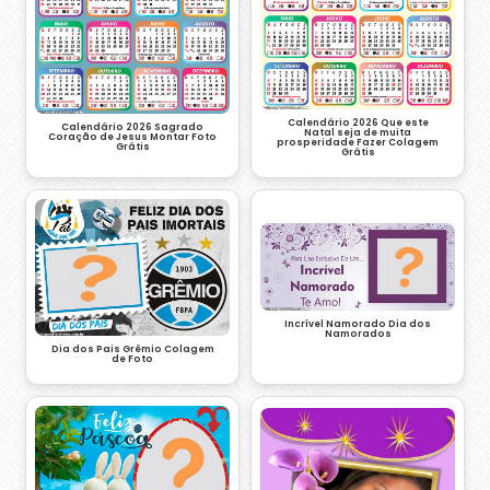
Calendário 2026 Que este
Calendário 2026 Sagrado
Natal seja de muita
Coração de Jesus Montar Foto
prosperidade Fazer Colagem
Grátis
Grátis
Incrível Namorado Dia dos
Namorados
Dia dos Pais Grêmio Colagem
de Foto