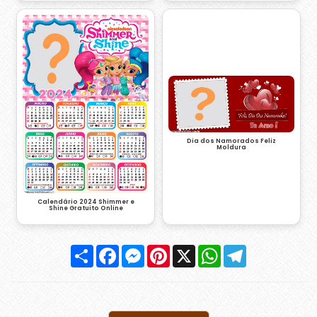
Dia dos Namorados Feliz
Moldura
Calendário 2024 Shimmer e
Shine Gratuito Online
Compartilhar
Facebook
Messenger
Pinterest
X
WhatsApp
Telegram