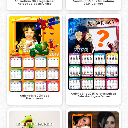
Calendário 2026 Lego Super
Emoldurar Grátis Calendário
Heroes Colagem Online
2024 Coringa
Calendário 2025 Jujutsu Kaisen
Calendário 2018 dos
Foto Montagem Online
Mecanimais