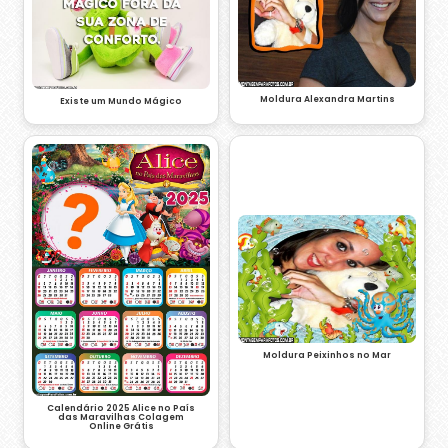
Moldura Alexandra Martins
Existe um Mundo Mágico
Moldura Peixinhos no Mar
Calendário 2025 Alice no País
das Maravilhas Colagem
Online Grátis