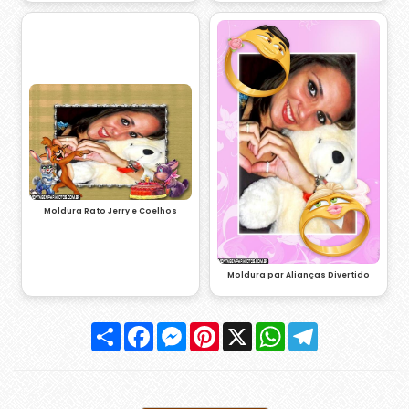
Moldura Rato Jerry e Coelhos
Moldura par Alianças Divertido
Compartilhar
Facebook
Messenger
Pinterest
X
WhatsApp
Telegram