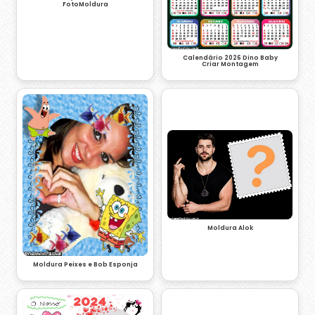
FotoMoldura
Calendário 2026 Dino Baby
Criar Montagem
Moldura Alok
Moldura Peixes e Bob Esponja