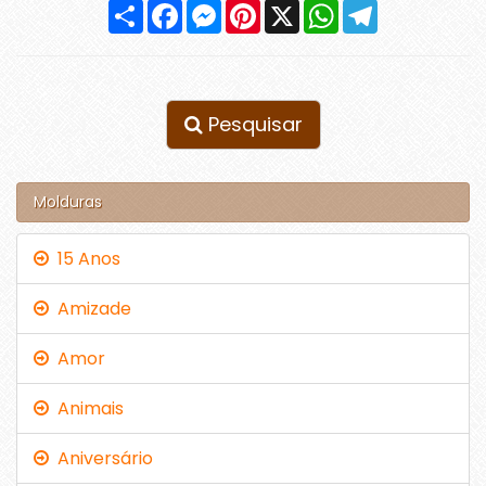
Compartilhar
Facebook
Messenger
Pinterest
X
WhatsApp
Telegram
Pesquisar
Molduras
15 Anos
Amizade
Amor
Animais
Aniversário