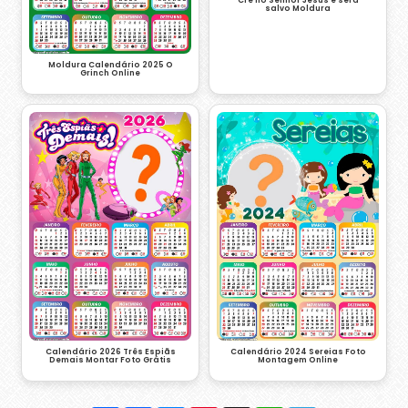
salvo Moldura
Moldura Calendário 2025 O
Grinch Online
Calendário 2026 Três Espiãs
Calendário 2024 Sereias Foto
Demais Montar Foto Grátis
Montagem Online