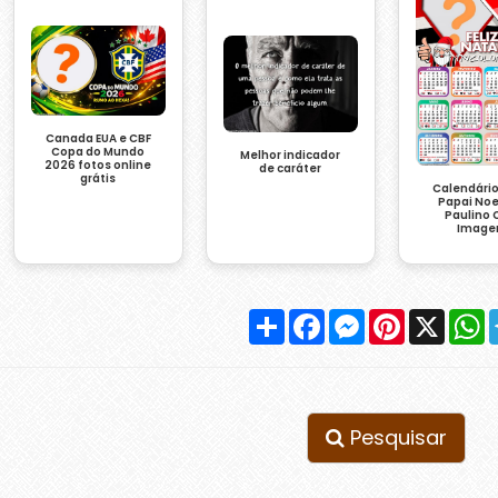
Canada EUA e CBF
Copa do Mundo
Melhor indicador
2026 fotos online
de caráter
grátis
Calendári
Papai Noe
Paulino C
Imag
Compartilhar
Facebook
Messenger
Pinterest
X
W
Pesquisar