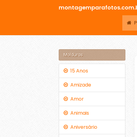
montagemparafotos.com.
Pá
Molduras
15 Anos
Amizade
Amor
Animais
Aniversário