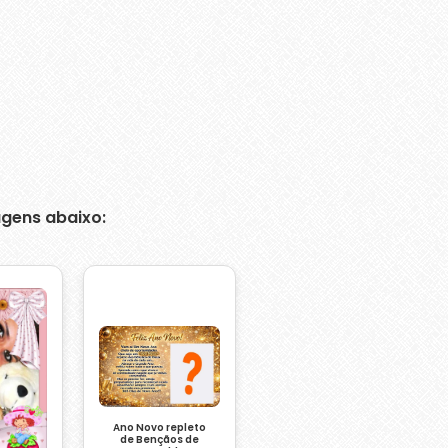
gens abaixo:
Ano Novo repleto
de Bençãos de