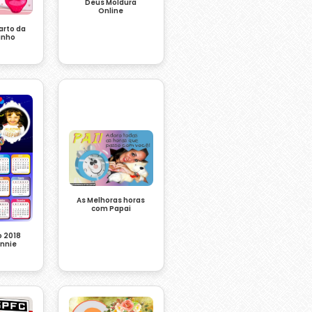
Deus Moldura
Online
arto da
inho
As Melhoras horas
com Papai
o 2018
innie