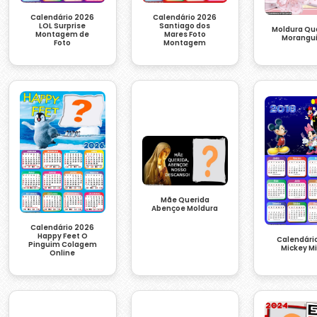
Calendário 2026
Calendário 2026
LOL Surprise
Santiago dos
Moldura Qu
Montagem de
Mares Foto
Morangu
Foto
Montagem
Mãe Querida
Abençoe Moldura
Calendário 2026
Happy Feet O
Calendári
Pinguim Colagem
Mickey M
Online