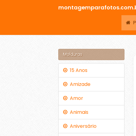
montagemparafotos.com.
Pá
Molduras
15 Anos
Amizade
Amor
Animais
Aniversário