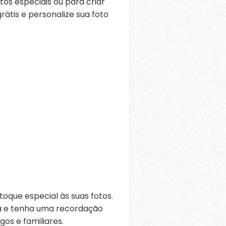
os especiais ou para criar
átis e personalize sua foto
oque especial às suas fotos.
ra e tenha uma recordação
os e familiares.