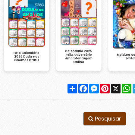
Calendário 2025
Foto Calendário
Moldura No
Feliz Aniversário
2026 Duda e os
Nata
Amor Montagem
Gnomos Grátis
Online
Compartilhar
Facebook
Messenger
Pinterest
X
W
Pesquisar