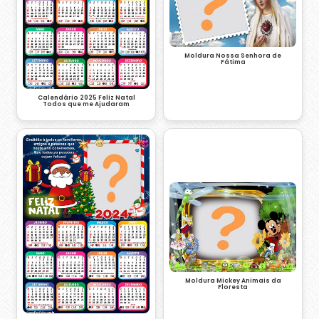
Moldura Nossa Senhora de
Fátima
Calendário 2025 Feliz Natal
Todos que me Ajudaram
Moldura Mickey Animais da
Floresta