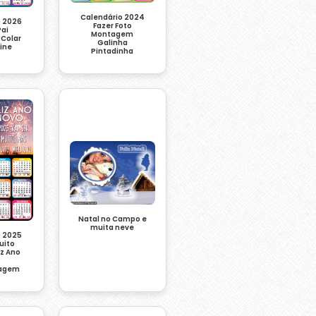
Calendário 2024
o 2026
Fazer Foto
Pai
Montagem
Colar
Galinha
line
Pintadinha
Natal no Campo e
muita neve
o 2025
uito
iz Ano
o
tagem