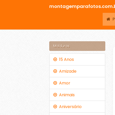
montagemparafotos.com.
Pá
Molduras
15 Anos
Amizade
Amor
Animais
Aniversário