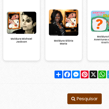
Moldura 
Moldura Michael
Aventuras 
Moldura Glória
Jackson
Kratt
Maria
Compartilhar
Facebook
Messenger
Pinterest
X
W
Pesquisar