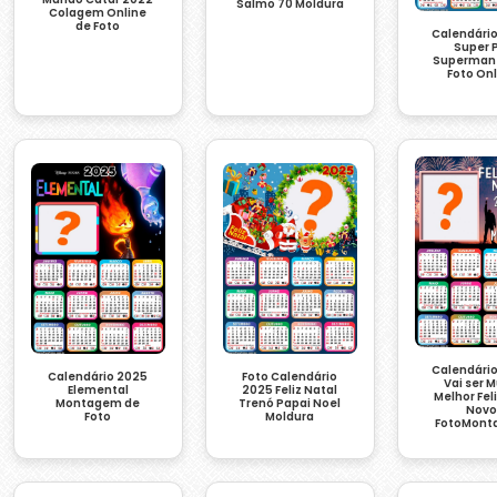
Salmo 70 Moldura
Colagem Online
de Foto
Calendári
Super 
Superman 
Foto On
Calendári
Calendário 2025
Foto Calendário
Vai ser M
Elemental
2025 Feliz Natal
Melhor Fel
Montagem de
Trenó Papai Noel
Nov
Foto
Moldura
FotoMon