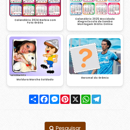
Calendário 2025 Mocidade
Calendário 2024 Barbie com
Alegre Escola de Samba
Foto Grátis
Montagem Grátis Online
Geromel do Grêmio
Moldura Marcha Soldado
Compartilhar
Facebook
Messenger
Pinterest
X
WhatsApp
Telegram
Pesquisar