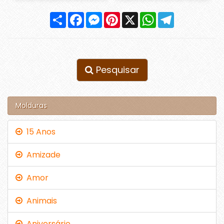
Compartilhar
Facebook
Messenger
Pinterest
X
WhatsApp
Telegram
Pesquisar
Molduras
15 Anos
Amizade
Amor
Animais
Aniversário