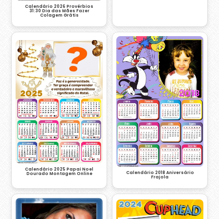
Calendário 2026 Provérbios
31:30 Dia das Mães Fazer
Colagem Grátis
Calendário 2025 Papai Noel
Calendário 2018 Aniversário
Dourado Montagem Online
Frajola