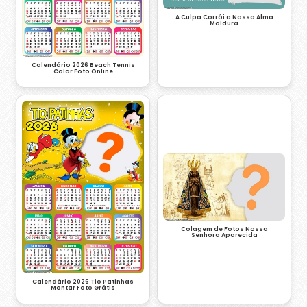
A Culpa Corrói a Nossa Alma
Moldura
Calendário 2026 Beach Tennis
Colar Foto Online
Colagem de Fotos Nossa
Senhora Aparecida
Calendário 2026 Tio Patinhas
Montar Foto Grátis