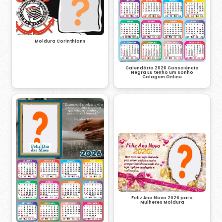
Moldura Corinthians
Calendário 2026 Consciência
Negra Eu tenho um sonho
Colagem Online
Feliz Ano Novo 2026 para
Mulheres Moldura