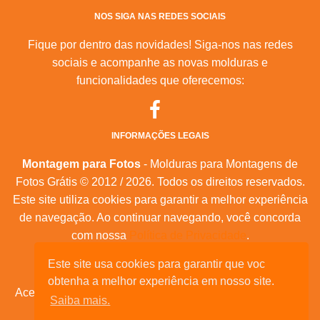
NOS SIGA NAS REDES SOCIAIS
Fique por dentro das novidades! Siga-nos nas redes
sociais e acompanhe as novas molduras e
funcionalidades que oferecemos:
INFORMAÇÕES LEGAIS
Montagem para Fotos
- Molduras para Montagens de
Fotos Grátis © 2012 / 2026. Todos os direitos reservados.
Este site utiliza cookies para garantir a melhor experiência
de navegação. Ao continuar navegando, você concorda
com nossa
Política de Privacidade
.
Este site usa cookies para garantir que voc
Mapa do Site
|
Feeds RSS
|
Sobre Nós
obtenha a melhor experiência em nosso site.
Acesse nossas molduras para:
calendários, convites de
Saiba mais.
aniversário, dia das mães, feliz natal, datas