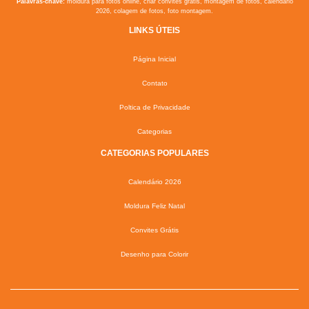
Palavras-chave:
moldura para fotos online, criar convites grátis, montagem de fotos, calendário
2026, colagem de fotos, foto montagem.
LINKS ÚTEIS
Página Inicial
Contato
Poltica de Privacidade
Categorias
CATEGORIAS POPULARES
Calendário 2026
Moldura Feliz Natal
Convites Grátis
Desenho para Colorir