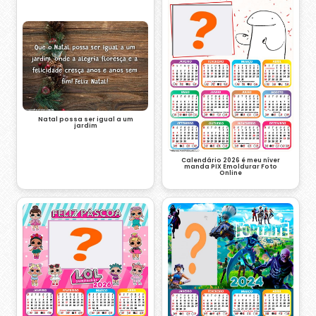
Natal possa ser igual a um
jardim
Calendário 2026 é meu níver
manda PIX Emoldurar Foto
Online