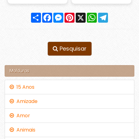
Compartilhar
Facebook
Messenger
Pinterest
X
WhatsApp
Telegram
Pesquisar
Molduras
15 Anos
Amizade
Amor
Animais