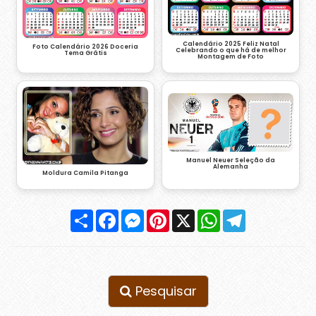
Calendário 2025 Feliz Natal
Foto Calendário 2026 Doceria
Celebrando o que há de melhor
Tema Grátis
Montagem de Foto
Manuel Neuer Seleção da
Alemanha
Moldura Camila Pitanga
Compartilhar
Facebook
Messenger
Pinterest
X
WhatsApp
Telegram
Pesquisar