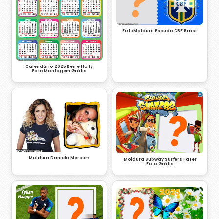
FotoMoldura Escudo CBF Brasil
Calendário 2025 Ben e Holly
Foto Montagem Grátis
Moldura Daniela Mercury
Moldura Subway Surfers Fazer
Foto Grátis