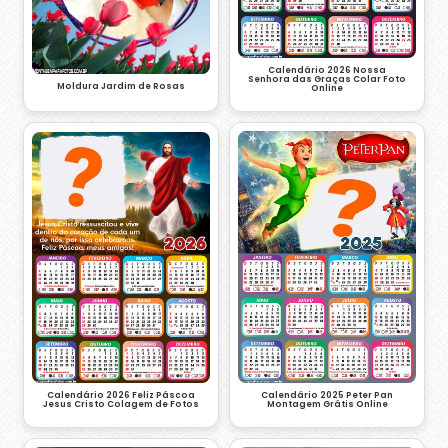
Calendário 2026 Nossa
Senhora das Graças Colar Foto
Moldura Jardim de Rosas
Online
Calendário 2026 Feliz Páscoa
Calendário 2025 Peter Pan
Jesus Cristo Colagem de Fotos
Montagem Grátis Online