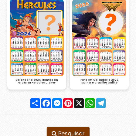
Calendário 2024 Montagem
Foto em Calendário 2026
Gratuita Hercules Disney
Mulher Maravilha Online
Compartilhar
Facebook
Messenger
Pinterest
X
WhatsApp
Telegram
Pesquisar