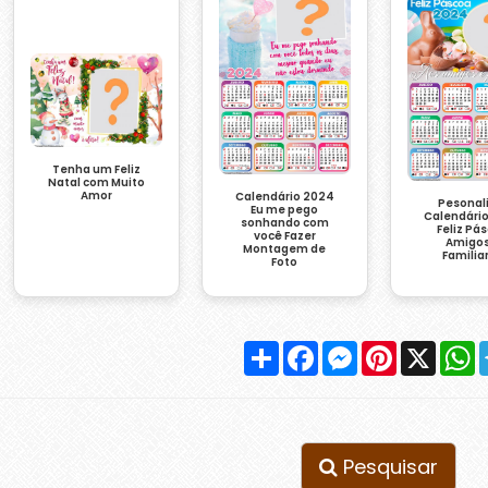
Tenha um Feliz
Natal com Muito
Amor
Calendário 2024
Pesonal
Eu me pego
Calendári
sonhando com
Feliz Pá
você Fazer
Amigos
Montagem de
Familia
Foto
Compartilhar
Facebook
Messenger
Pinterest
X
W
Pesquisar