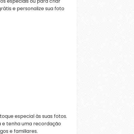
s especiais ou para criar
átis e personalize sua foto
oque especial às suas fotos.
ra e tenha uma recordação
os e familiares.