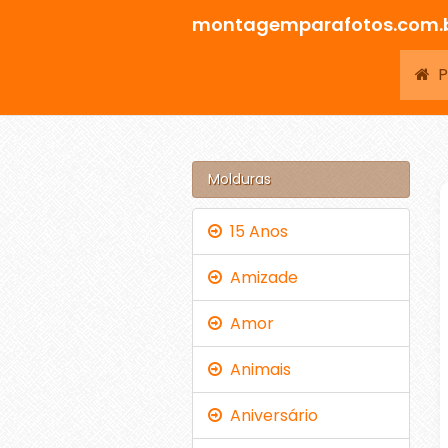
montagemparafotos.com.
Pá
Molduras
15 Anos
Amizade
Amor
Animais
Aniversário