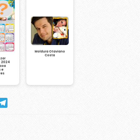
Moldura Otaviano
Costa
izar
o 2024
scoa
 e
res
hatsApp
Telegram