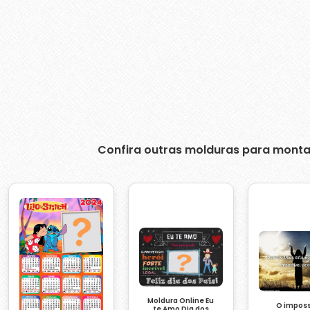
Confira outras molduras para monta
Moldura Online Eu
O imposs
te Amo Dia dos