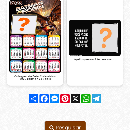
Aquilo que você faz no escuro
Colagem de Foto Calendário
2025 Batman vs Robin
Compartilhar
Facebook
Messenger
Pinterest
X
WhatsApp
Telegram
Pesquisar