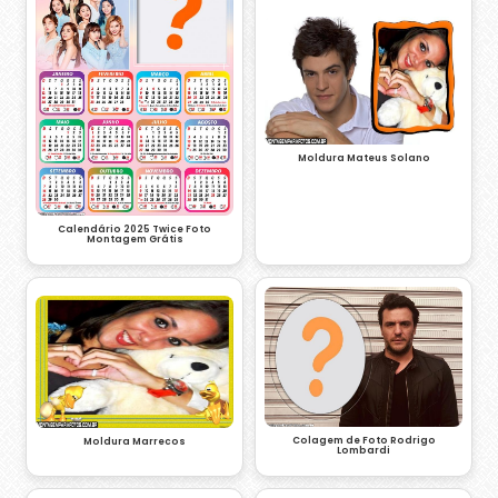
Moldura Mateus Solano
Calendário 2025 Twice Foto
Montagem Grátis
Colagem de Foto Rodrigo
Moldura Marrecos
Lombardi