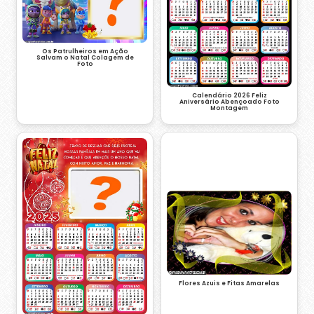
Os Patrulheiros em Ação
Salvam o Natal Colagem de
Foto
Calendário 2026 Feliz
Aniversário Abençoado Foto
Montagem
Flores Azuis e Fitas Amarelas