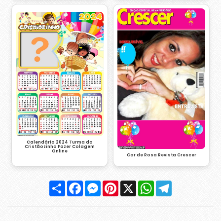
Calendário 2024 Turma do
Cristãozinho Fazer Colagem
Online
Cor de Rosa Revista Crescer
Compartilhar
Facebook
Messenger
Pinterest
X
WhatsApp
Telegram