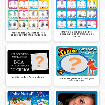
Imprimir Colagem de Foto
Calendário 2024 Littlest Pet
Calendário 2024 O Mundo de
Shop Fazer Montagem de Foto
Karma
Até Dezembro Foto Moldura
Minha Força de Fé e Coragem
Dia dos Pais